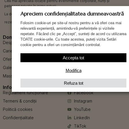
Cea mai apreciată locație pentru evenimente corporate, nunți și
petreceri private în inima naturii.
Apreciem confidențialitatea dumneavoastră
La doar 50 minute de Bucuresti si la 7 km de liziera Dunării.
rezervari@domeniul-greaca.ro
Folosim cookie-uri pe site-ul nostru pentru a vă oferi cea mai
relevantă experiență, amintindu-vă preferințele și vizitele
repetate. Făcând clic pe „Accept”, sunteți de acord cu utilizarea
Domeniul Greaca
Servicii
TOATE cookie-urile. Cu toate acestea, puteți vizita Setări
Despre noi
Cazare
cookie pentru a oferi un consimțământ controlat.
Cariere
Restaurant
Accepta tot
Oferte
Piscină
Galerie foto
Evenimente business
Modifica
Mass Media
Evenimente private
Refuza tot
Informații Utile
Social Media
Regulament funcționare
Facebook
Termeni & condiții
Instagram
Politică cookies
YouTube
Confidențialitate
LinkedIn
TikTok