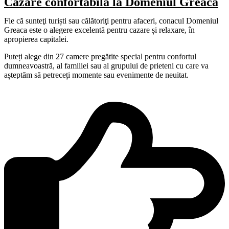
Cazare confortabilă la Domeniul Greaca
Fie că sunteţi turiști sau călătoriţi pentru afaceri, conacul Domeniul
Greaca este o alegere excelentă pentru cazare și relaxare,
în
apropierea capitalei.
Puteți alege din 27 camere pregătite special pentru confortul
dumneavoastră,
al
familiei
sau
al grupului de prieteni cu
care
va
așteptăm
să
petreceți
momente sau evenimente de neuitat.