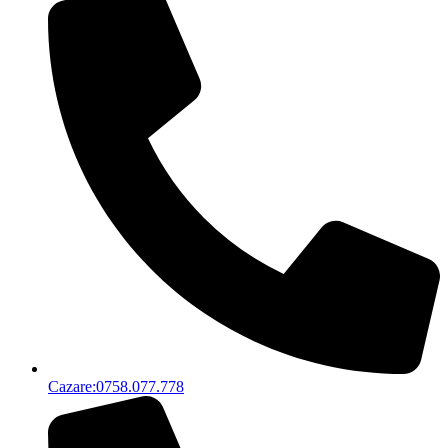
Cazare:0758.077.778