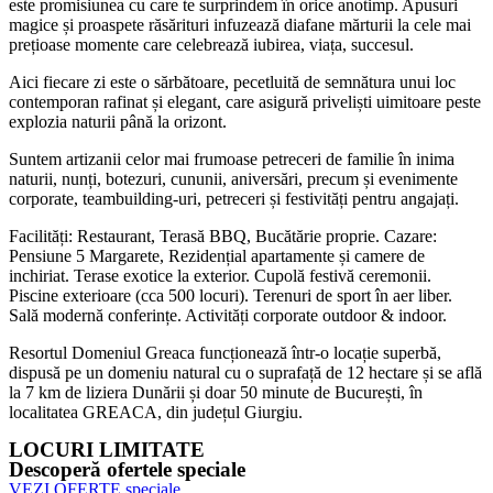
este promisiunea cu care te surprindem în orice anotimp. Apusuri
magice și proaspete răsărituri infuzează diafane mărturii la cele mai
prețioase momente care celebrează iubirea, viața, succesul.
Aici fiecare zi este o sărbătoare, pecetluită de semnătura unui loc
contemporan rafinat și elegant, care asigură priveliști uimitoare peste
explozia naturii până la orizont.
Suntem artizanii celor mai frumoase petreceri de familie în inima
naturii, nunți, botezuri, cununii, aniversări, precum și evenimente
corporate, teambuilding-uri, petreceri și festivități pentru angajați.
Facilități: Restaurant, Terasă BBQ, Bucătărie proprie. Cazare:
Pensiune 5 Margarete, Rezidențial apartamente și camere de
inchiriat. Terase exotice la exterior. Cupolă festivă ceremonii.
Piscine exterioare (cca 500 locuri). Terenuri de sport în aer liber.
Sală modernă conferințe. Activități corporate outdoor & indoor.
Resortul Domeniul Greaca funcționează într-o locație superbă,
dispusă pe un domeniu natural cu o suprafață de 12 hectare și se află
la 7 km de liziera Dunării și doar 50 minute de București, în
localitatea GREACA, din județul Giurgiu.
LOCURI LIMITATE
Descoperă ofertele speciale
VEZI OFERTE speciale