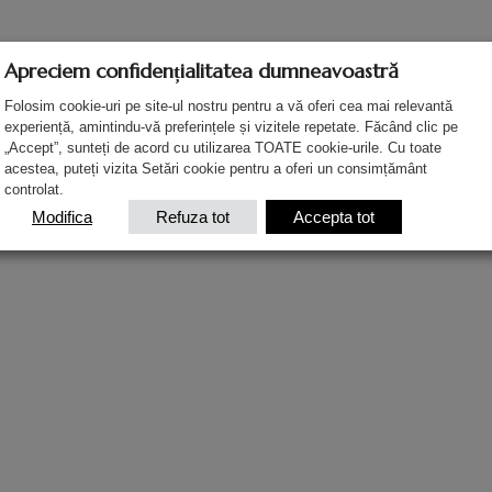
Domeniul
Apreciem confidențialitatea dumneavoastră
Folosim cookie-uri pe site-ul nostru pentru a vă oferi cea mai relevantă
experiență, amintindu-vă preferințele și vizitele repetate. Făcând clic pe
„Accept”, sunteți de acord cu utilizarea TOATE cookie-urile. Cu toate
acestea, puteți vizita Setări cookie pentru a oferi un consimțământ
controlat.
Modifica
Refuza tot
Accepta tot