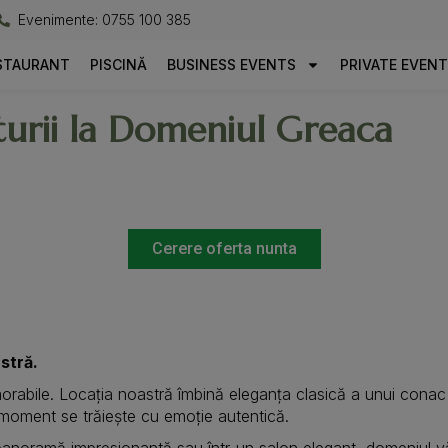
Evenimente: 0755 100 385
STAURANT
PISCINĂ
BUSINESS EVENTS
PRIVATE EVEN
aturii la Domeniul Greaca
Cerere oferta nunta
stră.
rabile. Locația noastră îmbină eleganța clasică a unui conac 
 moment se trăiește cu emoție autentică.
cu panoramă impresionantă sau într-un salon elegant, domeniul vă