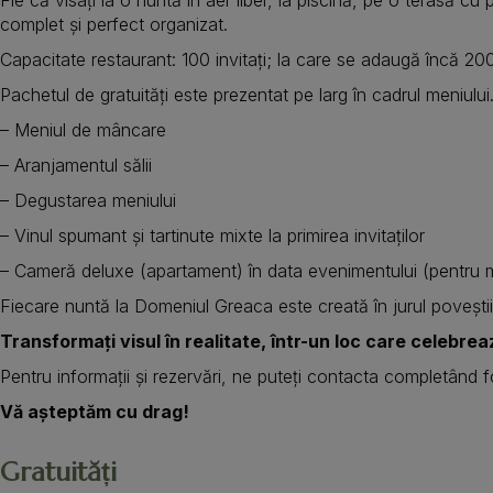
complet și perfect organizat.
Capacitate restaurant: 100 invitați; la care se adaugă încă 20
Pachetul de gratuități este prezentat pe larg în cadrul meniului
– Meniul de mâncare
– Aranjamentul sălii
– Degustarea meniului
– Vinul spumant și tartinute mixte la primirea invitaților
– Cameră deluxe (apartament) în data evenimentului (pentru mi
Fiecare nuntă la Domeniul Greaca este creată în jurul poveștii v
Transformați visul în realitate, într-un loc care celebre
Pentru informații și rezervări, ne puteți contacta completând f
Vă așteptăm cu drag!
Gratuități