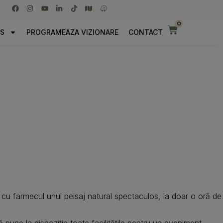
0
TS
PROGRAMEAZA VIZIONARE
CONTACT
cu farmecul unui peisaj natural spectaculos, la doar o oră de
 pune la dispoziție toate facilitățile pentru un eveniment