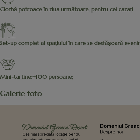
Ciorbă potroace în ziua următoare, pentru cei cazați
Set-up complet al spațiului în care se desfășoară even
Mini-tartine:+100 persoane;
Galerie foto
Domeniul Greaca Resort
Domeniul Greac
Despre noi
Cea mai apreciată locație pentru
evenimente corporate, nunți și