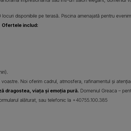
0 locuri disponibile pe terasă. Piscina amenajată pentru eveni
.
Ofertele includ:
ri).
oastre. Noi oferim cadrul, atmosfera, rafinamentul și atenția la
ază dragostea, viața și emoția pură.
Domeniul Greaca – pent
ormularul alăturat, sau telefonic la
+40755.100.385