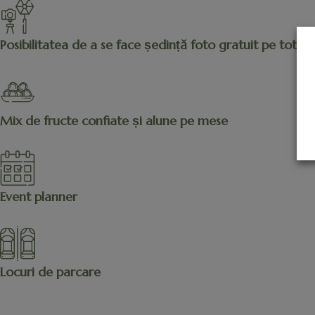
Posibilitatea de a se face ședință foto gratuit pe tot 
Mix de fructe confiate și alune pe mese
Event planner
Locuri de parcare