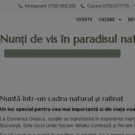
Restaurant: 0765.989.295
Cazare:0758.077.778
OFERTE
CAZARE
RE
Nunți de vis în paradisul n
Prima pagină
Evenimente private
Nuntă la Domeniul Greaca
Nuntă într-un cadru natural și rafinat
Un loc special pentru cea mai importantă zi din viața voa
La Domeniul Greaca, nunțile se transformă în experiențe memo
București. Este locul unde fiecare detaliu contează și fiecare
Fie că visați la o nuntă în aer liber, la piscină, pe o terasă 