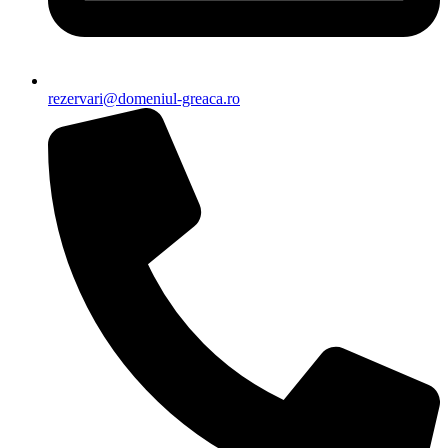
rezervari@domeniul-greaca.ro