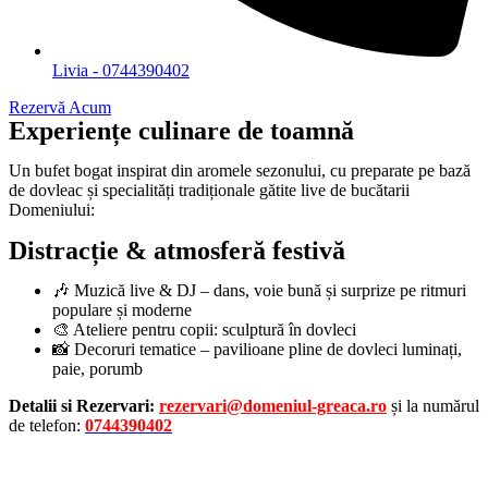
Livia - 0744390402
Rezervă Acum
Experiențe culinare de toamnă
Un bufet bogat inspirat din aromele sezonului, cu preparate pe bază
de dovleac și specialități tradiționale gătite live de bucătarii
Domeniului:
Distracție & atmosferă festivă
🎶 Muzică live & DJ – dans, voie bună și surprize pe ritmuri
populare și moderne
🎨 Ateliere pentru copii: sculptură în dovleci
📸 Decoruri tematice – pavilioane pline de dovleci luminați,
paie, porumb
Detalii si Rezervari:
rezervari@domeniul-greaca.ro
și la
numărul
de telefon:
0744390402