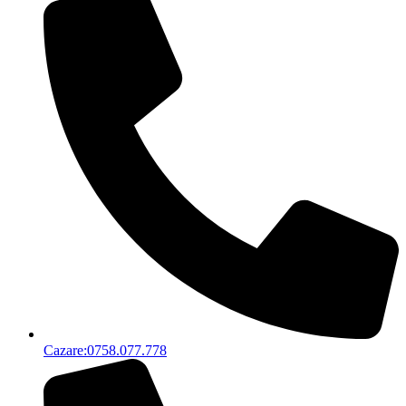
Cazare:0758.077.778