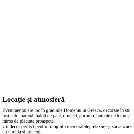
Locație și atmosferă
Evenimentul are loc în grădinile Domeniului Greaca, decorate în stil
rustic de toamnă: baloți de paie, dovleci, porumb, butoaie de lemn și
miros de plăcinte proaspete.
Un decor perfect pentru fotografii memorabile, relaxare și socializare
cu familia și prietenii.