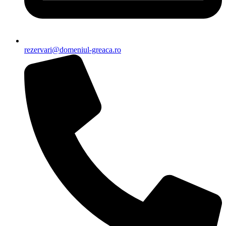
rezervari@domeniul-greaca.ro