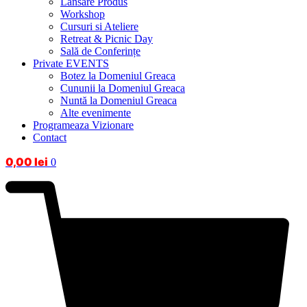
Lansare Produs
Workshop
Cursuri si Ateliere
Retreat & Picnic Day
Sală de Conferințe
Private EVENTS
Botez la Domeniul Greaca
Cununii la Domeniul Greaca
Nuntă la Domeniul Greaca
Alte evenimente
Programeaza Vizionare
Contact
0,00
lei
0