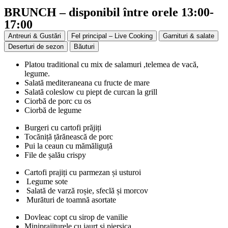
BRUNCH – disponibil între orele 13:00-
17:00
Antreuri & Gustări
Fel principal – Live Cooking
Garnituri & salate
Deserturi de sezon
Băuturi
Platou traditional cu mix de salamuri ,telemea de vacă,
legume.
Salată mediteraneana cu fructe de mare
Salată coleslow cu piept de curcan la grill
Ciorbă de porc cu os
Ciorbă de legume
Burgeri cu cartofi prăjiți
Tocăniță țărănească de porc
Pui la ceaun cu mămăliguță
File de șalău crispy
Cartofi prajiți cu parmezan și usturoi
Legume sote
Salată de varză roșie, sfeclă și morcov
Murături de toamnă asortate
Dovleac copt cu sirop de vanilie
Miniprajiturele cu iaurt si piersica