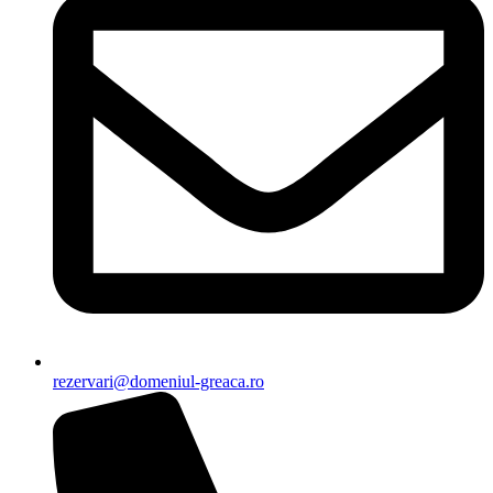
rezervari@domeniul-greaca.ro