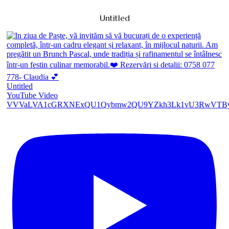
Untitled
Untitled
YouTube Video
VVVaLVA1cGRXNExQU1Qybmw2QU9YZkh3Lk1vU3RwVTB