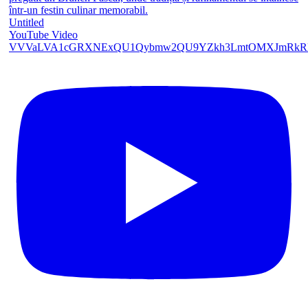
Untitled
YouTube Video
VVVaLVA1cGRXNExQU1Qybmw2QU9YZkh3LmtOMXJmRk