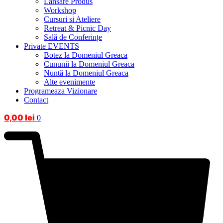
Lansare Produs
Workshop
Cursuri si Ateliere
Retreat & Picnic Day
Sală de Conferințe
Private EVENTS
Botez la Domeniul Greaca
Cununii la Domeniul Greaca
Nuntă la Domeniul Greaca
Alte evenimente
Programeaza Vizionare
Contact
0,00
lei
0