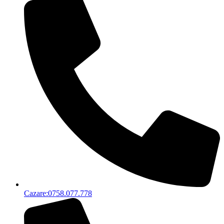
Cazare:0758.077.778