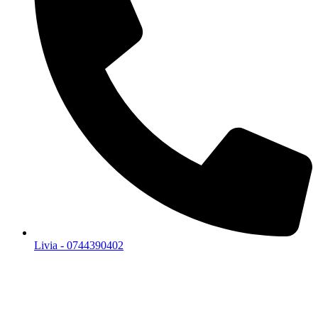
Livia - 0744390402