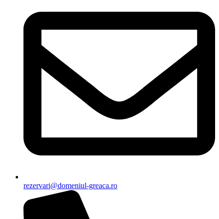
rezervari@domeniul-greaca.ro